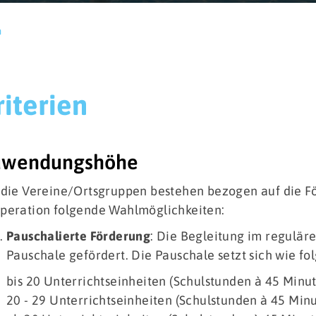
n
riterien
Für Kitas
Fü
Kriterien
K
Kooperationsvertrag
K
uwendungshöhe
Antrag
A
Verwendungsnachweis
 die Vereine/Ortsgruppen bestehen bezogen auf die F
Qualifikationsmaßnahmen
F
peration folgende Wahlmöglichkeiten:
Fragen & Antworten
Pauschalierte Förderung
: Die Begleitung im regulär
Pauschale gefördert. Die Pauschale setzt sich wie folgt
bis 20 Unterrichtseinheiten (Schulstunden à 45 Minu
20 - 29 Unterrichtseinheiten (Schulstunden à 45 Min