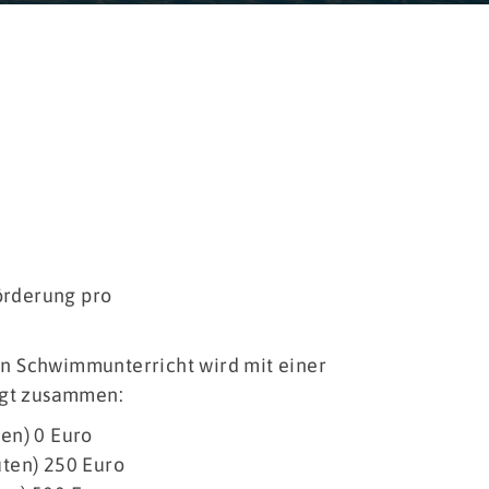
r Schulen
riterien
ooperationsvertrag
ntrag
Verwendungsnachweis
örderung pro
ragen & Antworten
en Schwimmunterricht wird mit einer
 zusammen:​​​​​
ten) 0 Euro
uten) 250 Euro