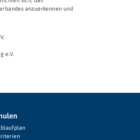
lichten sich, das
sverbandes anzuerkennen und
V.
g e.V.
hulen
blaufplan
riterien