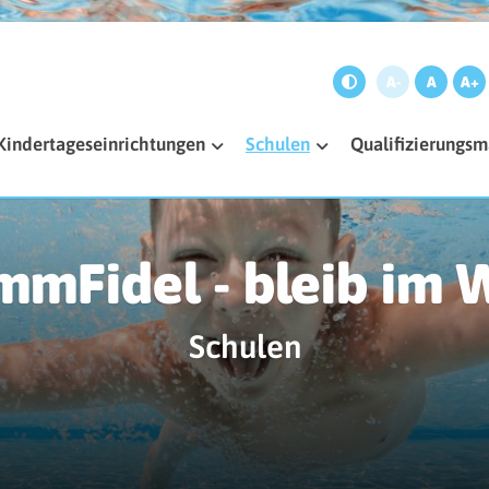
A-
A
A+
Kindertageseinrichtungen
Schulen
Qualifizierung
mFidel - bleib im 
Schulen