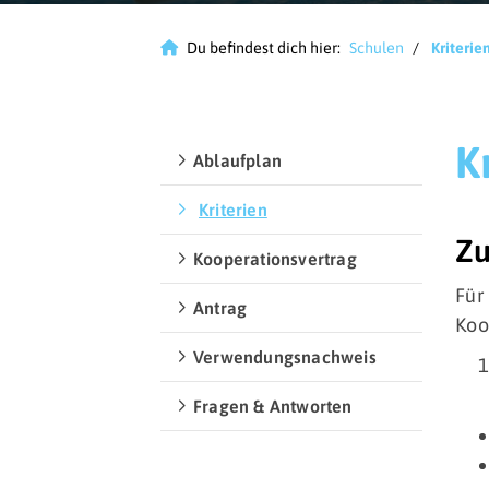
Du befindest dich hier:
Schulen
Kriterie
K
SchwimmFidel
Ablaufplan
ARGE Schwimmprojekt Baden-
Kriterien
Württemberg
Z
Mühlhauser Str. 305
Kooperationsvertrag
70378 Stuttgart
Für
Antrag
info@schwimmfidel.de
Koo
Verwendungsnachweis
Fragen & Antworten