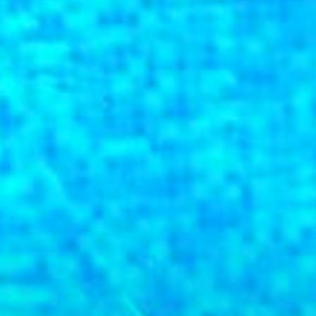
SchwimmFidel
ARGE Schwimmprojekt Baden-
Württemberg
Mühlhauser Str. 305
70378 Stuttgart