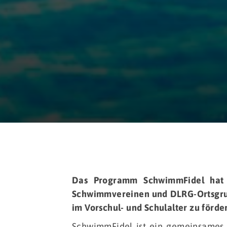
Das Programm SchwimmFidel hat d
Schwimmvereinen und DLRG-Ortsgru
im Vorschul- und Schulalter zu förde
SchwimmFidel ist ein gemeinsames 