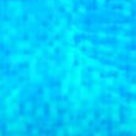
Für Kitas
Fü
Kriterien
K
Kooperationsvertrag
K
Antrag
A
Verwendungsnachweis