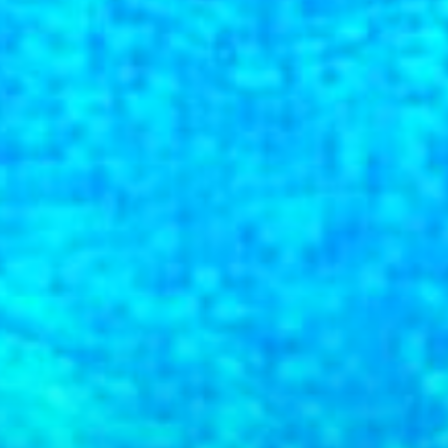
r Schulen
riterien
ooperationsvertrag
ntrag
Verwendungsnachweis