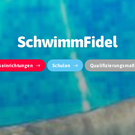
SchwimmFidel
seinrichtungen
Schulen
Qualifizierungsma