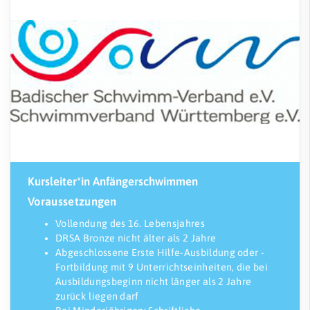
Kursleiter*in Anfängerschwimmen
Voraussetzungen
Vollendung des 16. Lebensjahres
DRSA Bronze nicht älter als 2 Jahre
Abgeschlossene Erste Hilfe-Ausbildung oder -
Fortbildung mit 9 Unterrichtseinheiten, die bei
Ausbildungsbeginn nicht länger als 2 Jahre
zurück liegen darf